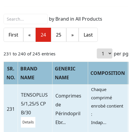
by Brand in All Products
First
«
24
25
»
Last
per pg
231 to 240 of 245 entries
SR.
BRAND
GENERIC
COMPOSITION
NO.
NAME
NAME
Chaque
TENSOPLUS
Comprimes
comprimé
5/1,25/5 CP
de
enrobé contient
231
B/30
Périndopril
:
Ebr...
Indap...
Details