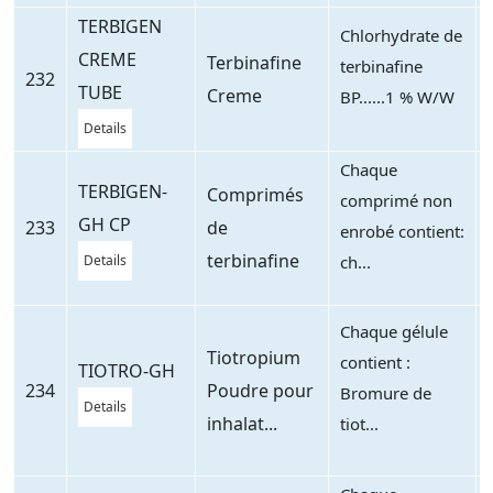
TERBIGEN
Chlorhydrate de
CREME
Terbinafine
terbinafine
232
TUBE
Creme
BP......1 % W/W
Details
Chaque
TERBIGEN-
Comprimés
comprimé non
GH CP
233
de
enrobé contient:
terbinafine
Details
ch...
Chaque gélule
Tiotropium
contient :
TIOTRO-GH
234
Poudre pour
Bromure de
Details
inhalat...
tiot...